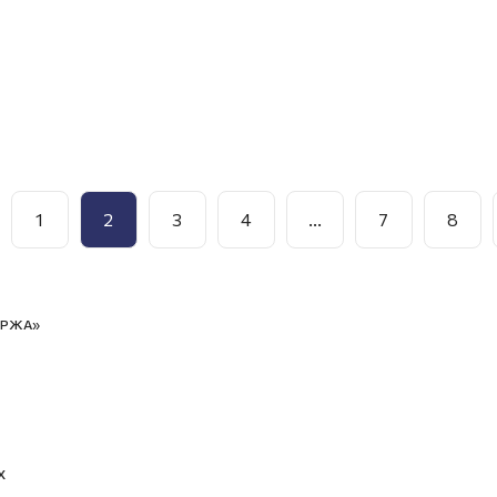
1
2
3
4
...
7
8
ИРЖА»
Х