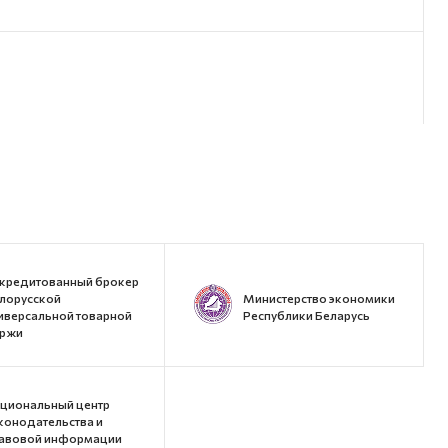
кредитованный брокер
лорусской
Министерство экономики
иверсальной товарной
Республики Беларусь
ржи
циональный центр
конодательства и
авовой информации