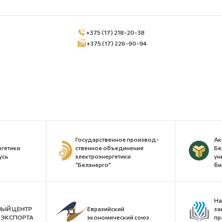
+375 (17) 218-20-38
+375 (17) 226-90-94
Государственное производ-
Ак
ргетики
ственное объединение
Бе
усь
электроэнергетики
ун
“Белэнерго”
би
На
ЫЙ ЦЕНТР
Евразийский
за
ЭКСПОРТА
экономический союз
пр