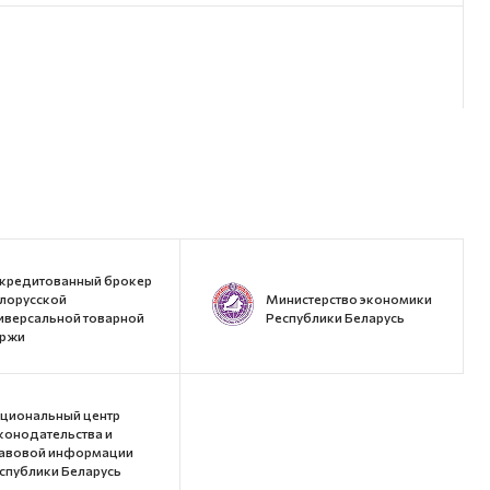
кредитованный брокер
лорусской
Министерство экономики
иверсальной товарной
Республики Беларусь
ржи
циональный центр
конодательства и
авовой информации
спублики Беларусь