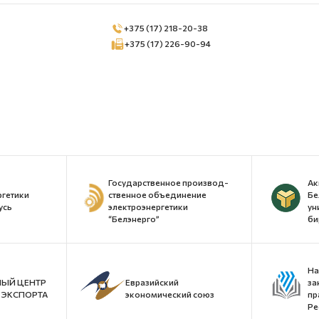
+375 (17) 218-20-38
+375 (17) 226-90-94
Государственное производ-
Ак
ргетики
ственное объединение
Бе
усь
электроэнергетики
ун
“Белэнерго”
би
На
ЫЙ ЦЕНТР
Евразийский
за
ЭКСПОРТА
экономический союз
пр
Ре