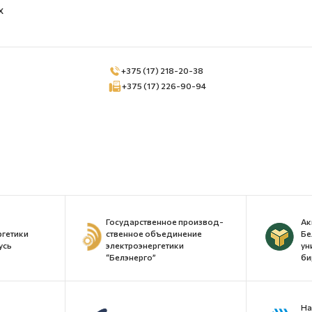
Х
+375 (17) 218-20-38
+375 (17) 226-90-94
Государственное производ-
Ак
ргетики
ственное объединение
Бе
усь
электроэнергетики
ун
“Белэнерго”
би
На