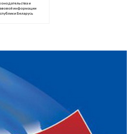
конодательства и
авовой информации
спублики Беларусь