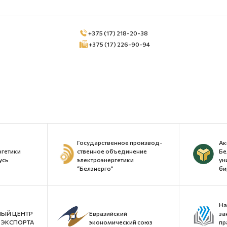
+375 (17) 218-20-38
+375 (17) 226-90-94
Государственное производ-
Ак
ргетики
ственное объединение
Бе
усь
электроэнергетики
ун
“Белэнерго”
би
На
ЫЙ ЦЕНТР
Евразийский
за
ЭКСПОРТА
экономический союз
пр