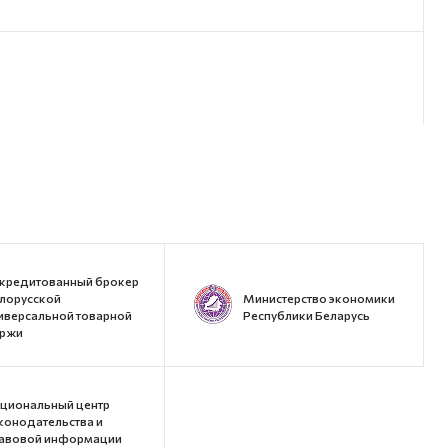
кредитованный брокер
лорусской
Министерство экономики
иверсальной товарной
Республики Беларусь
ржи
циональный центр
конодательства и
авовой информации