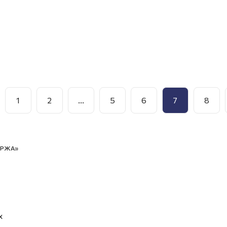
1
2
...
5
6
7
8
ИРЖА»
Х