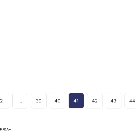
2
...
39
40
41
42
43
4
ИРЖА»