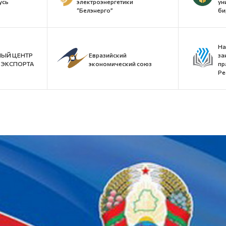
усь
электроэнергетики
ун
“Белэнерго”
би
На
ЫЙ ЦЕНТР
Евразийский
за
ЭКСПОРТА
экономический союз
пр
Ре