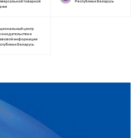
иверсальной товарной
Республики Беларусь
ржи
циональный центр
конодательства и
авовой информации
спублики Беларусь