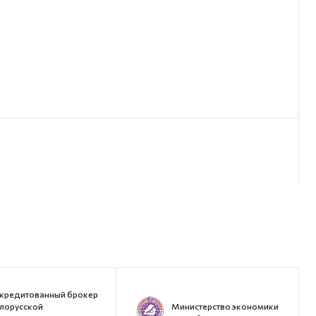
кредитованный брокер
лорусской
Министерство экономики