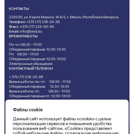
КОНТАКТЫ
220030, ул. Карла Маркса, 14 А/2, г. Минск, Республика Беларусь
Телефон:
+375 (17) 218-20-38
Факс:
+375 (17) 226-90-94
Email:
info@besk.by
ВРЕМЯ РАБОТЫ
Пн-чт: 08:30 - 17:30
Обеденный перерыв: 12:30-13:30
Пт: 08:30 - 17:00
Обеденный перерыв: 12:30-13:00
Электронные обращения
КОНТАКТНЫЙ ТЕЛЕФОН
+ 375 (17) 218-20-38
Время работы: пн-чт: 08:30 - 17:30
Обеденный перерыв: 12:30-13:30
Время работы: пт: 08:30 - 17:00
Обеденный перерыв пт : 12:30-13:00
Обращения, поступившие в ходе
«горячей линии», не подлежат регистрации.
Файлы cookie
Данный сайт использует файлы «cookie» с целью
персонализации сервисов и повышения удобства
пользования веб-сайтом. «Cookie» представляют
© Открытое акционерное общество
собой небольшие файлы, содержащие информацию