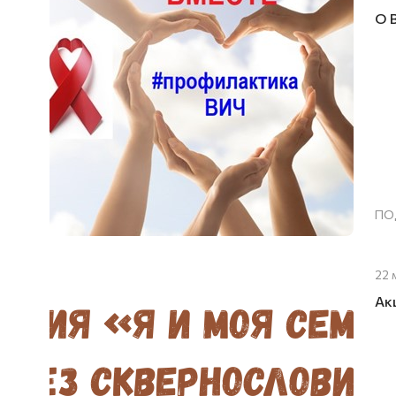
О 
ПО
22 
Ак