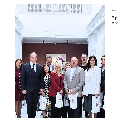
4 и
В 
ор