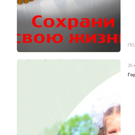
ПО
25 
Го