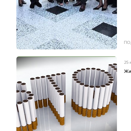
ПО
25 
Жи