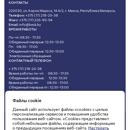
КОНТАКТЫ
220030, ул. Карла Маркса, 14 А/2, г. Минск, Республика Беларусь
Телефон:
+375 (17) 218-20-38
Факс:
+375 (17) 226-90-94
Email:
info@besk.by
ВРЕМЯ РАБОТЫ
Пн-чт: 08:30 - 17:30
Обеденный перерыв: 12:30-13:30
Пт: 08:30 - 17:00
Обеденный перерыв: 12:30-13:00
Электронные обращения
КОНТАКТНЫЙ ТЕЛЕФОН
+ 375 (17) 218-20-38
Время работы: пн-чт: 08:30 - 17:30
Обеденный перерыв: 12:30-13:30
Время работы: пт: 08:30 - 17:00
Обеденный перерыв пт : 12:30-13:00
Обращения, поступившие в ходе
«горячей линии», не подлежат регистрации.
Файлы cookie
Данный сайт использует файлы «cookie» с целью
персонализации сервисов и повышения удобства
пользования веб-сайтом. «Cookie» представляют
© Открытое акционерное общество
собой небольшие файлы, содержащие информацию
о предыдущих посещениях веб-сайта.
Настроить
«БЕЛЭНЕРГОСНАБКОМПЛЕКТ»