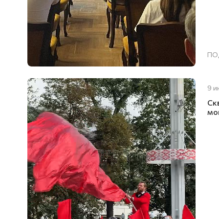
ПО
9 и
Ск
мо