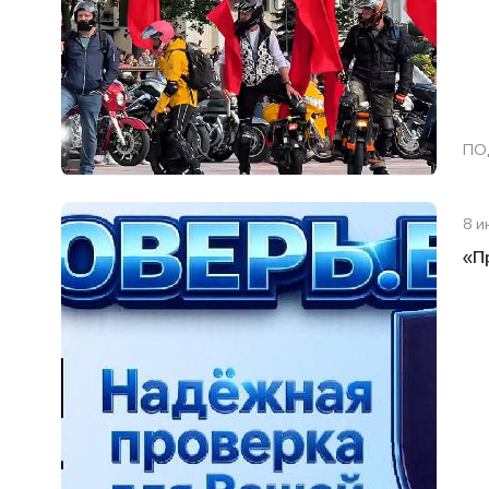
ПО
8 и
«П