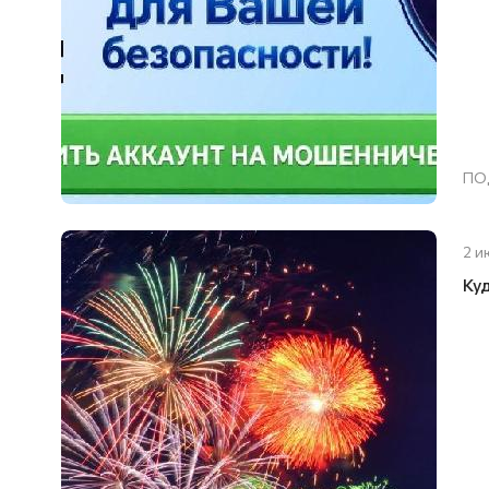
ПО
2 и
Ку