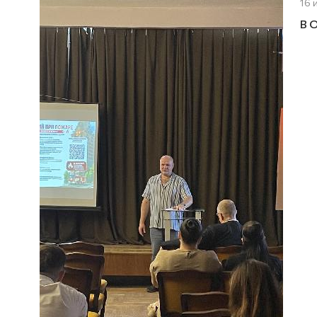
16 
В 