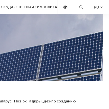
RU
ГОСУДАРСТВЕННАЯ СИМВОЛИКА
ларусi. Позiрк i адкрыццё» по созданию