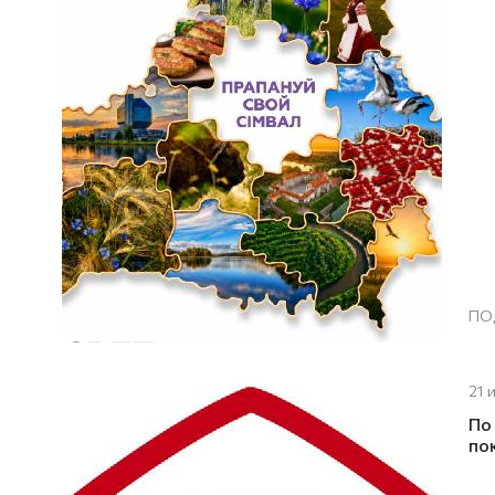
ПО
21 
По
по