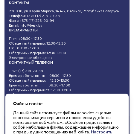
КОНТАКТЫ
220030, ул. Карла Маркса, 14 А/2, г. Минск, Республика Беларусь
Телефон:
+375 (17) 218-20-38
Факс:
+375 (17) 226-90-94
Email:
info@besk.by
ВРЕМЯ РАБОТЫ
Пн-чт: 08:30 - 17:30
Обеденный перерыв: 12:30-13:30
Пт: 08:30 - 17:00
Обеденный перерыв: 12:30-13:00
Электронные обращения
КОНТАКТНЫЙ ТЕЛЕФОН
+ 375 (17) 218-20-38
Время работы: пн-чт: 08:30 - 17:30
Обеденный перерыв: 12:30-13:30
Время работы: пт: 08:30 - 17:00
Обеденный перерыв пт : 12:30-13:00
Обращения, поступившие в ходе
«горячей линии», не подлежат регистрации.
Файлы cookie
Данный сайт использует файлы «cookie» с целью
персонализации сервисов и повышения удобства
пользования веб-сайтом. «Cookie» представляют
© Открытое акционерное общество
собой небольшие файлы, содержащие информацию
о предыдущих посещениях веб-сайта.
Настроить
«БЕЛЭНЕРГОСНАБКОМПЛЕКТ»