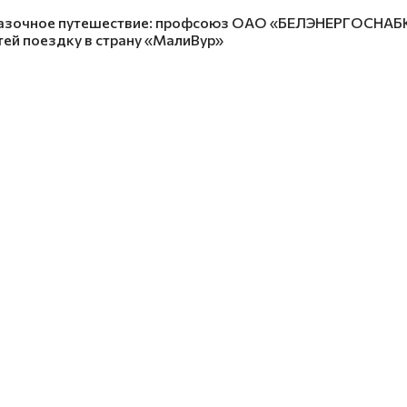
азочное путешествие: профсоюз ОАО «БЕЛЭНЕРГОСНАБКО
тей поездку в страну «МалиВур»