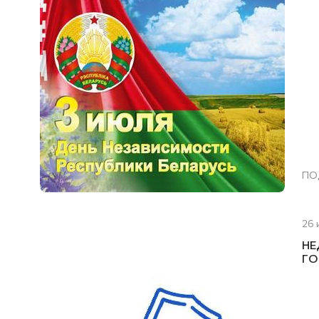
ПО
26 
НЕ
ГО