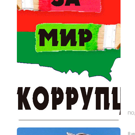
ПО
8 и