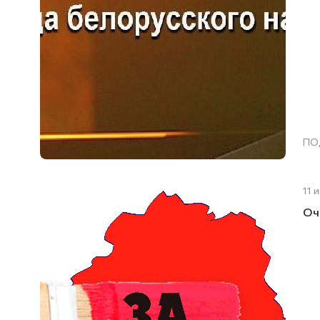
ПО
11 
Оч