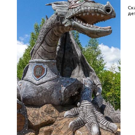
Ск
де