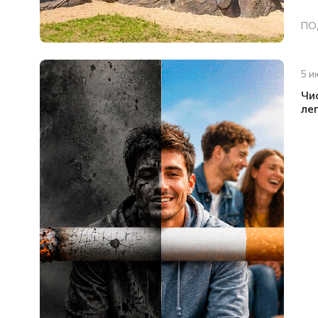
ПО
5 и
Чи
ле