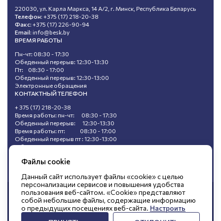
220030, ул. Карла Маркса, 14 А/2, г. Минск, Республика Беларусь
Телефон:
+375 (17) 218-20-38
Факс:
+375 (17) 226-90-94
Email:
info@besk.by
ВРЕМЯ РАБОТЫ
Пн-чт: 08:30 - 17:30
Обеденный перерыв: 12:30-13:30
Пт: 08:30 - 17:00
Обеденный перерыв: 12:30-13:00
Электронные обращения
КОНТАКТНЫЙ ТЕЛЕФОН
+ 375 (17) 218-20-38
Время работы: пн-чт: 08:30 - 17:30
Обеденный перерыв: 12:30-13:30
Время работы: пт: 08:30 - 17:00
Обеденный перерыв пт : 12:30-13:00
Обращения, поступившие в ходе
«горячей линии», не подлежат регистрации.
Файлы cookie
Данный сайт использует файлы «cookie» с целью
персонализации сервисов и повышения удобства
пользования веб-сайтом. «Cookie» представляют
© Открытое акционерное общество
собой небольшие файлы, содержащие информацию
о предыдущих посещениях веб-сайта.
Настроить
«БЕЛЭНЕРГОСНАБКОМПЛЕКТ»